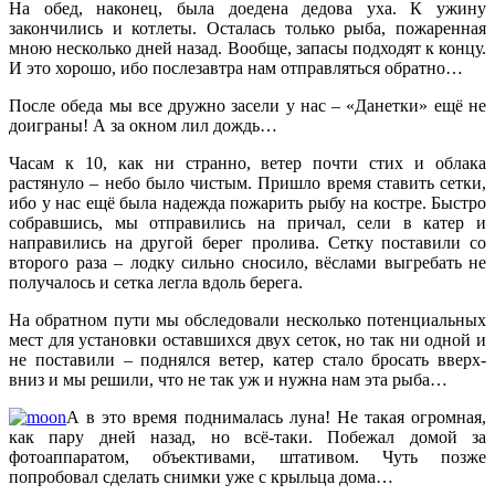
На обед, наконец, была доедена дедова уха. К ужину
закончились и котлеты. Осталась только рыба, пожаренная
мною несколько дней назад. Вообще, запасы подходят к концу.
И это хорошо, ибо послезавтра нам отправляться обратно…
После обеда мы все дружно засели у нас – «Данетки» ещё не
доиграны! А за окном лил дождь…
Часам к 10, как ни странно, ветер почти стих и облака
растянуло – небо было чистым. Пришло время ставить сетки,
ибо у нас ещё была надежда пожарить рыбу на костре. Быстро
собравшись, мы отправились на причал, сели в катер и
направились на другой берег пролива. Сетку поставили со
второго раза – лодку сильно сносило, вёслами выгребать не
получалось и сетка легла вдоль берега.
На обратном пути мы обследовали несколько потенциальных
мест для установки оставшихся двух сеток, но так ни одной и
не поставили – поднялся ветер, катер стало бросать вверх-
вниз и мы решили, что не так уж и нужна нам эта рыба…
А в это время поднималась луна! Не такая огромная,
как пару дней назад, но всё-таки. Побежал домой за
фотоаппаратом, объективами, штативом. Чуть позже
попробовал сделать снимки уже с крыльца дома…