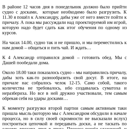
В районе 12 часов дня в понедельник должно было прийти
судно с досками, которые необходимо было разгрузить. К
11.30 я пошёл к Александру, дабы уже от него вместе пойти к
причалу. А пока мы рассуждали над проектируемой им игрой,
которую надо будет сдать как итог обучения по одному из
курсов.
На часах 14.00, судно так и не пришло, и мы переместились к
нам домой – общаться и пить чай. И ждать…
К 4 Александр отправился домой – готовить обед. Мы с
Дашей пообедали дома.
Около 18.00 таки показалось судно – мы направились причалу,
дабы хоть как-то разнообразить свой досуг. В итоге, на
причале нас собралось челок 12-15. Само собой, такого
количества не требовалось, ибо создавалась суматоха и
неразбериха. Но все в ней дружно участвовали, тем самым
обрекая себя на удары досками…
К моменту разгрузки второй партии самым активным таки
пришла мысль (которую мы с Александром обсудили в начале
процесса, но в силу своей скромности не высказали вслух)
построиться цепочкой и передавать доски, а не таскать по
одному, врезаясь друг в друга. Процесс пошёл слаженней, и