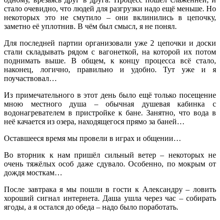
стало очевидно, что людей для разгрузки надо ещё меньше. Но
некоторых это не смутило – они вклинились в цепочку,
заметно её уплотнив. В чём был смысл, я не понял.
Для последней партии организовали уже 2 цепочки и доски
стали складывать рядом с вагонеткой, на которой их потом
поднимать выше. В общем, к концу процесса всё стало,
наконец, логично, правильно и удобно. Тут уже и я
поучаствовал…
Из примечательного в этот день было ещё только посещение
мною местного душа – обычная душевая кабинка с
водонагревателем в пристройке к бане. Занятно, что вода в
неё качается из озера, находящегося прямо за баней…
Оставшееся время мы провели в играх и общении…
Во вторник к нам пришёл сильный ветер – некоторых не
очень тяжёлых особ даже сдувало. Особенно, по мокрым от
дождя мосткам…
После завтрака я мы пошли в гости к Александру – ловить
хороший сигнал интернета. Даша ушла через час – собирать
ягоды, а я остался до обеда – надо было поработать.