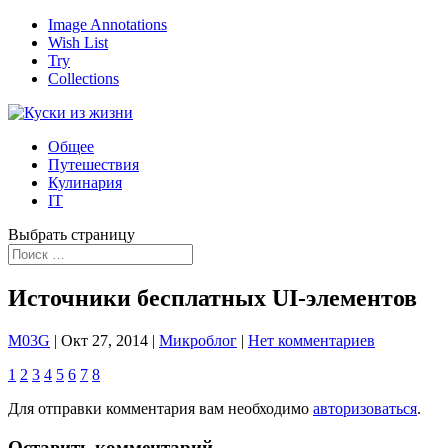
Image Annotations
Wish List
Try
Collections
Общее
Путешествия
Кулинария
IT
Выбрать страницу
Источники бесплатных UI-элементов
M03G
|
Окт 27, 2014
|
Микроблог
|
Нет комментариев
1
2
3
4
5
6
7
8
Для отправки комментария вам необходимо
авторизоваться
.
Оставить комментарий