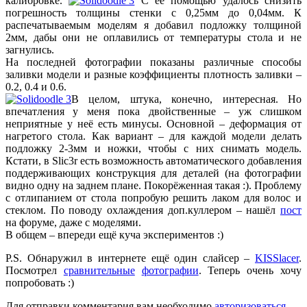
калибровке.
С её помощью удалось снизить
погрешность толщины стенки с 0,25мм до 0,04мм. К
распечатываемым моделям я добавил подложку толщиной
2мм, дабы они не оплавились от температуры стола и не
загнулись.
На последней фотографии показаны различные способы
заливки модели и разные коэффициенты плотность заливки –
0.2, 0.4 и 0.6.
В целом, штука, конечно, интересная. Но
впечатления у меня пока двойственные – уж слишком
неприятные у неё есть минусы. Основной – деформация от
нагретого стола. Как вариант – для каждой модели делать
подложку 2-3мм и ножки, чтобы с них снимать модель.
Кстати, в Slic3r есть возможность автоматического добавления
поддерживающих конструкция для деталей (на фотографии
видно одну на заднем плане. Покорёженная такая :). Проблему
с отлипанием от стола попробую решить лаком для волос и
стеклом. По поводу охлаждения доп.куллером – нашёл
пост
на форуме, даже с моделями.
В общем – впереди ещё куча экспериментов :)
P.S. Обнаружил в интернете ещё один слайсер –
KISSlacer
.
Посмотрел
сравнительные
фотографии
. Теперь очень хочу
попробовать :)
Для отправки комментария вам необходимо
авторизоваться
.