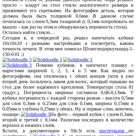
просто – кладут на стол стекло аналогичного размера и
прижимают его скрепками. На фотографии деталь, которая
должна была быть толщиной 0,6мм. В данном случае
печаталась со слоем 0,3мм толщиной (с 0,1мм попробовать не
вышло – как раз на этом и обнаружилась неровность стола).
Осталось найти стекло…
Сегодня я, в очередной раз, решил напечатать кубики
10х10х10 с разными настройками и посмотреть, какова
точность печати. В этом мне помогал Штангенциркулъшцц-1-
150-0.01 :)
Помимо кубиков, я напечатал плашку с
наростами шириной 1, 2, 3, 4 и 5 мм. Как видно по
фотографиям, она отклеилась с обоих концов (хотя я уже
второй день пользуюсь лаком для волос, который пшыкаю на
стол для более надёжного крепления. Температура стола 81
градус.). Погрешность ширины составила 0,06-0,13мм. У
кубика погрешность с каждой стороны разная – высота 0,5мм
для слоя 0,3мм и 0,25мм для слоя 0,1мм, ширина 0,15мм и
0,05мм и глубина 0,25мм у обоих. Ну и первые слои, конечно,
пошире.
На фото – первый кубик с слоем 0,3мм,
второй и третий с 0,1мм. Различия последних в количестве
верхних и нижних слоёв.
Кстати, в документации к Slic3r есть
инструкция
по