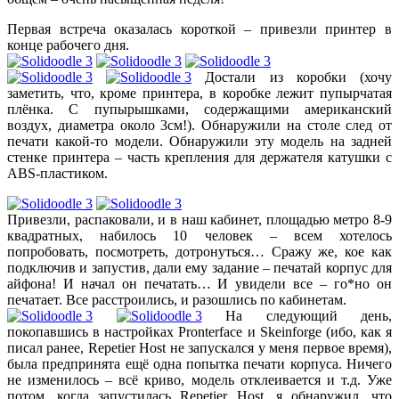
Первая встреча оказалась короткой – привезли принтер в
конце рабочего дня.
Достали из коробки (хочу
заметить, что, кроме принтера, в коробке лежит пупырчатая
плёнка. С пупырышками, содержащими американский
воздух, диаметра около 3см!). Обнаружили на столе след от
печати какой-то модели. Обнаружили эту модель на задней
стенке принтера – часть крепления для держателя катушки с
ABS-пластиком.
Привезли, распаковали, и в наш кабинет, площадью метро 8-9
квадратных, набилось 10 человек – всем хотелось
попробовать, посмотреть, дотронуться… Сражу же, кое как
подключив и запустив, дали ему задание – печатай корпус для
айфона! И начал он печатать… И увидели все – го*но он
печатает. Все расстроились, и разошлись по кабинетам.
На следующий день,
покопавшись в настройках Pronterface и Skeinforge (ибо, как я
писал ранее, Repetier Host не запускался у меня первое время),
была предпринята ещё одна попытка печати корпуса. Ничего
не изменилось – всё криво, модель отклеивается и т.д. Уже
потом, когда запустилась Repetier Host, я обнаружил, что