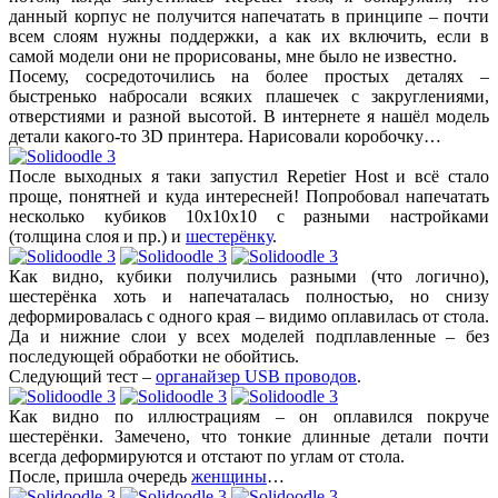
данный корпус не получится напечатать в принципе – почти
всем слоям нужны поддержки, а как их включить, если в
самой модели они не прорисованы, мне было не известно.
Посему, сосредоточились на более простых деталях –
быстренько набросали всяких плашечек с закруглениями,
отверстиями и разной высотой. В интернете я нашёл модель
детали какого-то 3D принтера. Нарисовали коробочку…
После выходных я таки запустил Repetier Host и всё стало
проще, понятней и куда интересней! Попробовал напечатать
несколько кубиков 10х10х10 с разными настройками
(толщина слоя и пр.) и
шестерёнку
.
Как видно, кубики получились разными (что логично),
шестерёнка хоть и напечаталась полностью, но снизу
деформировалась с одного края – видимо оплавилась от стола.
Да и нижние слои у всех моделей подплавленные – без
последующей обработки не обойтись.
Следующий тест –
органайзер USB проводов
.
Как видно по иллюстрациям – он оплавился покруче
шестерёнки. Замечено, что тонкие длинные детали почти
всегда деформируются и отстают по углам от стола.
После, пришла очередь
женщины
…