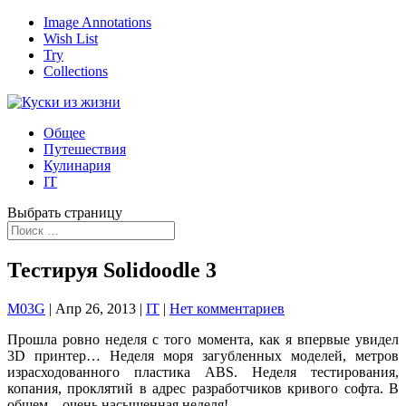
Image Annotations
Wish List
Try
Collections
Общее
Путешествия
Кулинария
IT
Выбрать страницу
Тестируя Solidoodle 3
M03G
|
Апр 26, 2013
|
IT
|
Нет комментариев
Прошла ровно неделя с того момента, как я впервые увидел
3D принтер… Неделя моря загубленных моделей, метров
израсходованного пластика ABS. Неделя тестирования,
копания, проклятий в адрес разработчиков кривого софта. В
общем – очень насыщенная неделя!