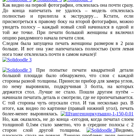
Как видно на первой фотографии, отклеилась она почти сразу.
До конца напечатать не удалось – модель отклеилась
полностью и прилипла к экструдеру… Кстати, если
присмотреться к правому боку на второй фотографии, можно
увидеть полосу – каждый новый слой начинался в одной и
той же точке. При печати большой женщины я включил
опцию рандомного начала печати слоя.
Следом была запущена печать женщины размером в 2 раза
больше. И вот она уже напечаталась полностью (хотя левая
нога тоже отклеилась почти в самом начале)!
При попытке печати квадратной детали
большой площади было обнаружено, что слои с каждой
стороны разной толщины. Принесли прибор для замера углов,
по нему выровняли, подкручивая 3 болта, на которых
держится стол. Лучше не стало. Пошли другим путём –
начинали печатать деталь и смотрели, где не пропечатывается.
С той стороны чуть опускали стол. И так несколько раз. В
итоге, как видно по картинке (правый нижний угол), печать
более-менее выровнялась.
Но, как оказалось, не до конца -сегодня, когда печатал слоем
толщиной 0,1мм стало заметно, что в середине полосы с 2
сторон слой другой толщины.
Видимо,
плоскость стола не ровная. Данную проблему люди решают