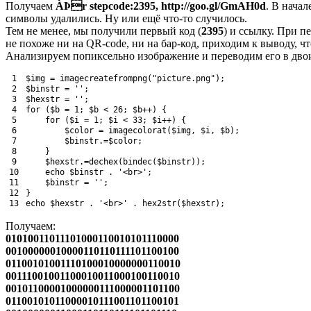
Получаем
ÀÞr stepcode:2395, http://goo.gl/GmAH0d
. В нача
символы удалились. Ну или ещё что-то случилось.
Тем не менее, мы получили первый код (
2395
) и ссылку. При п
не похоже ни на QR-code, ни на бар-код, приходим к выводу, чт
Анализируем попиксельно изображение и переводим его в дво
1
$img
=
imagecreatefrompng
(
"picture.png"
)
;
2
$binstr
=
''
;
3
$hexstr
=
''
;
4
for
(
$b
=
1
;
$b
<
26
;
$b
++
)
{
5
for
(
$i
=
1
;
$i
<
33
;
$i
++
)
{
6
$color
=
imagecolorat
(
$img
,
$i
,
$b
)
;
7
$binstr
.
=
$color
;
8
}
9
$hexstr
.
=
dechex
(
bindec
(
$binstr
)
)
;
10
echo
$binstr
.
'<br>'
;
11
$binstr
=
''
;
12
}
13
echo
$hexstr
.
'<br>'
.
hex2str
(
$hexstr
)
;
Получаем:
01010011011101000110010101110000
00100000010000110110111101100100
01100101001110100010000000110010
00111001001100010011000100110010
00101100001000000111000001101100
01100101011000010111001101100101