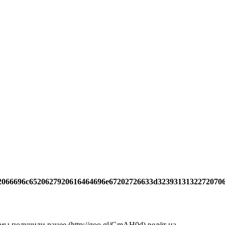
2066696c6520627920616464696e67202726633d3239313132272070
ы получили ранее (http://goo.gl/GmAH0d) ведёт на