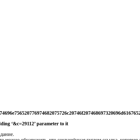
e74696e756520776974682075726c20746f207468697320696d616765
adding ‘&c=29112’ parameter to it
адание.
то можно обнаружить, что сокращённая гуглом ссылка, которую м