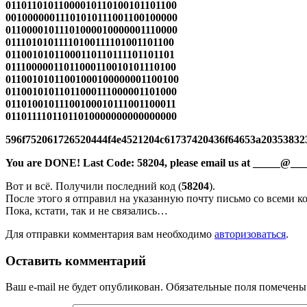
01101101011000010110100101101100
00100000011101010111001100100000
01100001011101000010000001110000
01110101011110100111101001101100
01100101011000110110111101101101
01110000011011000110010101110100
01100101011001000100000001100100
01100101011011000111000001101000
01101001011100100010111001100011
01101111011011010000000000000000
596f752061726520444f4e4521204c61737420436f64653a2035383
You are DONE! Last Code: 58204, please email us at _____@__
Вот и всё. Получили последний код (
58204
).
После этого я отправил на указанную почту письмо со всеми ко
Пока, кстати, так и не связались…
Для отправки комментария вам необходимо
авторизоваться
.
Оставить комментарий
Ваш e-mail не будет опубликован.
Обязательные поля помечен