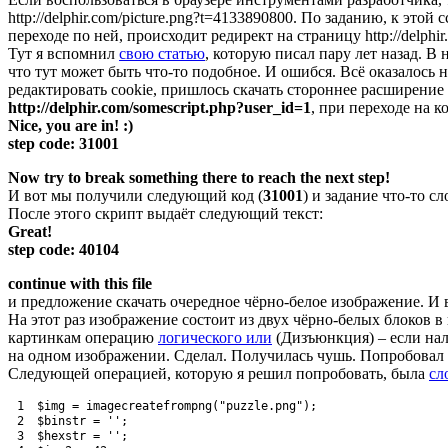
http://delphir.com/picture.png?t=4133890800. По заданию, к это
переходе по ней, происходит редирект на страницу http://delphir.
Тут я вспомнил
свою статью
, которую писал пару лет назад. В
что тут может быть что-то подобное. И ошибся. Всё оказалось
редактировать cookie, пришлось скачать стороннее расширение
http://delphir.com/somescript.php?user_id=1
, при переходе на 
Nice, you are in! :)
step code: 31001
Now try to break something there to reach the next step!
И вот мы получили следующий код (
31001
) и задание что-то с
После этого скрипт выдаёт следующий текст:
Great!
step code: 40104
continue with this file
и предложение скачать очередное чёрно-белое изображение. И в
На этот раз изображение состоит из двух чёрно-белых блоков 
картинкам операцию
логического или
(Дизъюнкция) – если нало
на одном изображении. Сделал. Получилась чушь. Попробова
Следующей операцией, которую я решил попробовать, была
сл
1
$img
=
imagecreatefrompng
(
"puzzle.png"
)
;
2
$binstr
=
''
;
3
$hexstr
=
''
;