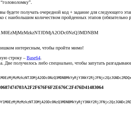
 “головоломку”.
 вы будете получать очередной код + задание для следующего э
о с наибольшим количеством пройденных этапов (обязательно ре
1M0EzMjMzMzkzNTJDMjA2ODc0NzQ3MDNBM
 слишком интересным, чтобы пройти мимо!
нную строку –
Base64
.
на. Две получилось либо специально, чтобы запутать разгадываю
1M0EzMjMzMzkzNTJDMjA2ODc0NzQ3MDNBMkYyRjY3NkY2RjJFNjc2QzJGNDc2RDQ
20687474703A2F2F676F6F2E676C2F476D41483064
DY1M0EzMjMzMzkzNTJDMjA2ODc0NzQ3MDNBMkYyRjY3NkY2RjJFNjc2QzJGNDc2R