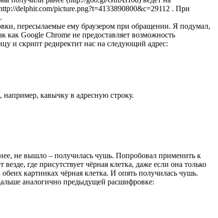
ttp://delphir.com/picture.png?t=4133890800&c=29112 . При
.
ловки, пересылаемые ему браузером при обращении. Я подумал,
Так как Google Chrome не предоставляет возможность
ицу и скрипт редиректит нас на следующий адрес:
ь, например, кавычку в адресную строку.
анее, не вышло – получилась чушь. Попробовал применить к
 везде, где присутствует чёрная клетка, даже если она только
на обеих картинках чёрная клетка. И опять получилась чушь.
а дальше аналогично предыдущей расшифровке: