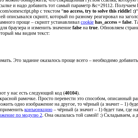
й ссылке и надо добавить тот самый параметр &c=29112. Получаем h
com/somescript.php с текстом “
no access, try to solve this riddle! :)
“
 ней описывался скрипт, который по разному реагировал на заго
 намного проще – скрипт устанавливал
cookie
has_access = false
. 
 для браузера и изменить значение
false
на
true
. Обновляем стран
который мы видим текст:
ломать. Это задание оказалось проще всего – необходимо добавит
от у нас есть следующий код (
40104
).
в красной рамочке. Просто перевести это способом, описанный р
жить одно изображение на другое, то чёрный (а значит – 1) будет
л применить
конъюнкцию
– чёрный (а значит – 1) будет там, где 
ожение по модулю 2
. Она оказалась той самой! :) Складываем, 