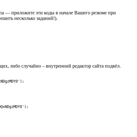
тапа — приложите эти коды в начале Вашего резюме при
шить несколько заданий!).​
щих, либо случайно – внутренний редактор сайта подвёл.
xNDgzMDY0'
)
;
DQxNDgzMDY0'
)
;