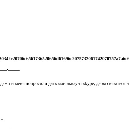
230342c20706c6561736520656d61696c2075732061742070757a7a6c
____._____
дами и меня попросили дать мой аккаунт skype, дабы связаться 
ы
*