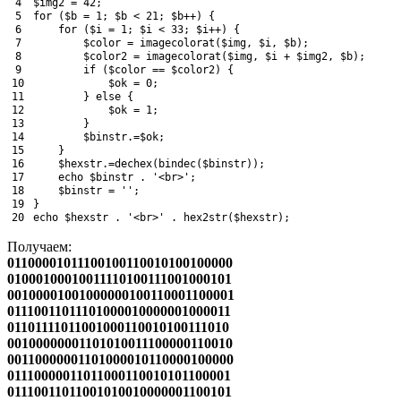
4
$img2
=
42
;
5
for
(
$b
=
1
;
$b
<
21
;
$b
++
)
{
6
for
(
$i
=
1
;
$i
<
33
;
$i
++
)
{
7
$color
=
imagecolorat
(
$img
,
$i
,
$b
)
;
8
$color2
=
imagecolorat
(
$img
,
$i
+
$img2
,
$b
)
;
9
if
(
$color
==
$color2
)
{
10
$ok
=
0
;
11
}
else
{
12
$ok
=
1
;
13
}
14
$binstr
.
=
$ok
;
15
}
16
$hexstr
.
=
dechex
(
bindec
(
$binstr
)
)
;
17
echo
$binstr
.
'<br>'
;
18
$binstr
=
''
;
19
}
20
echo
$hexstr
.
'<br>'
.
hex2str
(
$hexstr
)
;
Получаем:
01100001011100100110010100100000
01000100010011110100111001000101
00100001001000000100110001100001
01110011011101000010000001000011
01101111011001000110010100111010
00100000001101010011100000110010
00110000001101000010110000100000
01110000011011000110010101100001
01110011011001010010000001100101