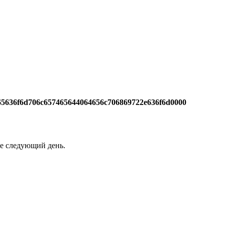
65636f6d706c657465644064656c706869722e636f6d0000
не следующий день.