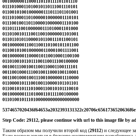
00100000011000110110111101101110
01110100011010010110111001110101
01100101001000000111011101101001
01110100011010000010000001110101
01110010011011000010000001110100
01101111001000000111010001101000
01101001011100110010000001101001
01101101011000010110011101100101
00100000011001100110100101101100
01100101001000000110001001111001
00100000011000010110010001100100
01101001011011100110011100100000
00100111001001100110001100111101
00110010001110010011000100110001
00110010001001110010000001110000
01100001011100100110000101101101
01100101011101000110010101110010
00100000011101000110111100100000
01101001011101000000000000000000
5374657020436f64653a2032393131322c20706c6561736520636f6
Step Code: 29112, please continue with url to this image file by 
Таким образом мы получили второй код (
29112
) и следующее з
Если воспользоваться в браузере инструментами разработчика, 