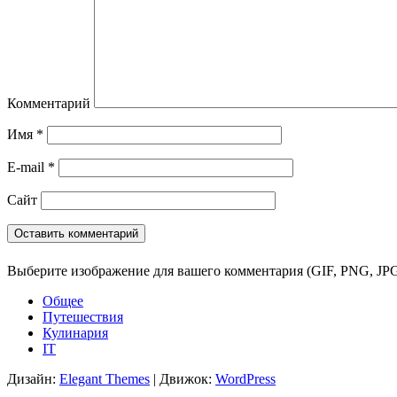
Комментарий
Имя
*
E-mail
*
Сайт
Выберите изображение для вашего комментария (GIF, PNG, JPG
Общее
Путешествия
Кулинария
IT
Дизайн:
Elegant Themes
| Движок:
WordPress