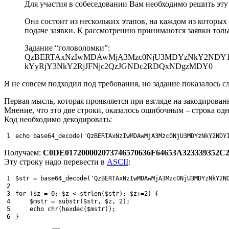
Для участия в собеседовании Вам необходимо решить эту
Она состоит из нескольких этапов, на каждом из которых
подаче заявки. К рассмотрению принимаются заявки тольк
Задание “головоломки”:
​QzBERTAxNzIwMDAwMjA3Mzc0NjU3MDYzNkY2NDY
kYyRjY3NkY2RjJFNjc2QzJGNDc2RDQxNDgzMDY0
Я не совсем подходил под требования, но задание показалось
Первая мысль, которая проявляется при взгляде на закодирова
Мнение, что это две строки, оказалось ошибочным – строка од
Код необходимо декодировать:
1
echo 
base64_decode
(
'QzBERTAxNzIwMDAwMjA3Mzc0NjU3MDYzNkY2NDY
Получаем:
C0DE017200002073746570636F64653A323339352C
Эту строку надо перевести в
ASCII
:
1
$str
=
base64_decode
(
'QzBERTAxNzIwMDAwMjA3Mzc0NjU3MDYzNkY2N
2
3
for
(
$z
=
0
;
$z
<
strlen
(
$str
)
;
$z
+=
2
)
{
4
$mstr
=
substr
(
$str
,
$z
,
2
)
;
5
echo
chr
(
hexdec
(
$mstr
)
)
;
6
}